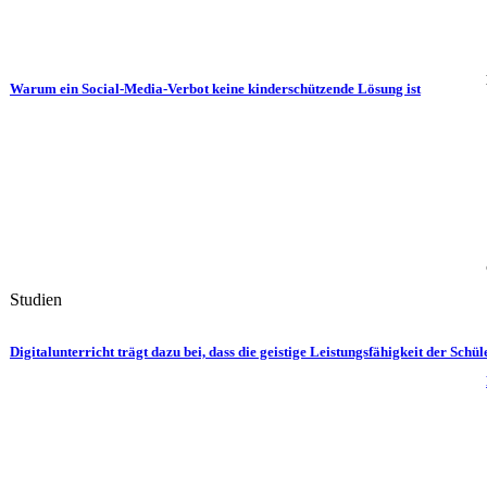
Warum ein Social-Media-Verbot keine kinderschützende Lösung ist
Studien
Digital­unterricht trägt dazu bei, dass die geistige Leistungs­fähigkeit der Schül