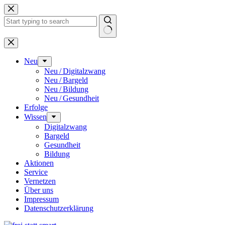
Zum
Inhalt
springen
Keine
Ergebnisse
Neu
Neu / Digitalzwang
Neu / Bargeld
Neu / Bildung
Neu / Gesundheit
Erfolge
Wissen
Digitalzwang
Bargeld
Gesundheit
Bildung
Aktionen
Service
Vernetzen
Über uns
Impressum
Datenschutz­erklärung