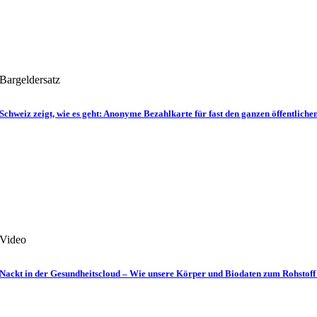
Bargeldersatz
Schweiz zeigt, wie es geht: Anonyme Bezahlkarte für fast den ganzen öffentlich
Video
Nackt in der Gesundheits­­cloud – Wie unsere Körper und Bio­daten zum Roh­sto