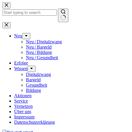
Zum
Inhalt
springen
Keine
Ergebnisse
Neu
Neu / Digitalzwang
Neu / Bargeld
Neu / Bildung
Neu / Gesundheit
Erfolge
Wissen
Digitalzwang
Bargeld
Gesundheit
Bildung
Aktionen
Service
Vernetzen
Über uns
Impressum
Datenschutz­erklärung