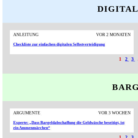
DIGITA
ANLEITUNG
VOR 2 MONATEN
Checkliste zur einfachen digitalen Selbstverteidigung
1
2
3
BAR
ARGUMENTE
VOR 3 WOCHEN
Experte: „Dass Bargeld­abschaffung die Geld­wäsche beseitigt, ist
ein Ammen­märchen“
1
2
3