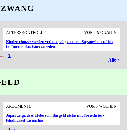
LZWANG
ALTERSKONTROLLE
VOR 4 MONATEN
Kinderschützer werden verleitet, allgemeinen Zugangskontrollen
im Internet das Wort zu reden
…
5
»
Alle »
GELD
ARGUMENTE
VOR 3 WOCHEN
Japan zeigt, dass Liebe zum Bargeld nichts mit Fortschritts­
feindlichkeit zu tun hat
…
8
»