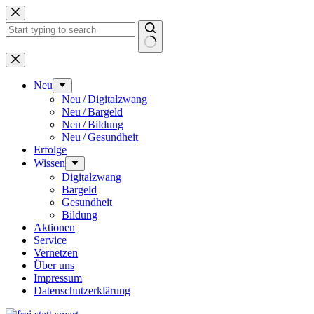
Zum
Inhalt
springen
Keine
Ergebnisse
Neu
Neu / Digitalzwang
Neu / Bargeld
Neu / Bildung
Neu / Gesundheit
Erfolge
Wissen
Digitalzwang
Bargeld
Gesundheit
Bildung
Aktionen
Service
Vernetzen
Über uns
Impressum
Datenschutz­erklärung