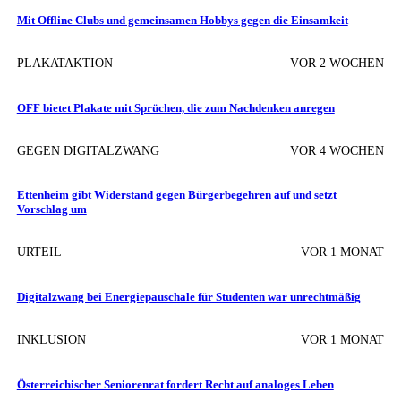
Mit Offline Clubs und gemeinsamen Hobbys gegen die Einsamkeit
PLAKATAKTION
VOR 2 WOCHEN
OFF bietet Plakate mit Sprüchen, die zum Nachdenken anregen
GEGEN DIGITALZWANG
VOR 4 WOCHEN
Ettenheim gibt Widerstand gegen Bürgerbegehren auf und setzt
Vorschlag um
URTEIL
VOR 1 MONAT
Digitalzwang bei Energiepauschale für Studenten war unrechtmäßig
INKLUSION
VOR 1 MONAT
Österreichischer Senioren­rat fordert Recht auf analoges Leben