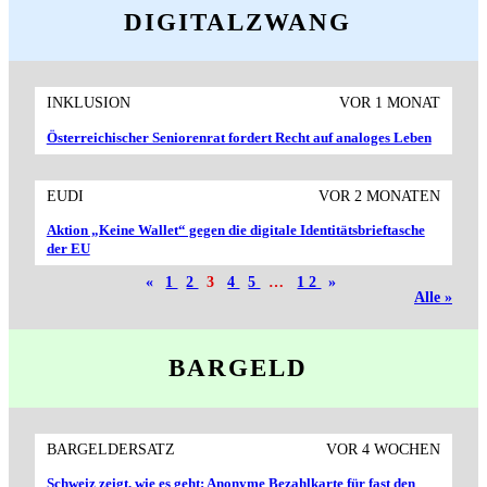
DIGITALZWANG
INKLUSION
VOR 1 MONAT
Österreichischer Senioren­rat fordert Recht auf analoges Leben
EUDI
VOR 2 MONATEN
Aktion „Keine Wallet“ gegen die digitale Identitäts­brieftasche
der EU
«
1
2
3
4
5
…
12
»
Alle »
BARGELD
BARGELDERSATZ
VOR 4 WOCHEN
Schweiz zeigt, wie es geht: Anonyme Bezahlkarte für fast den