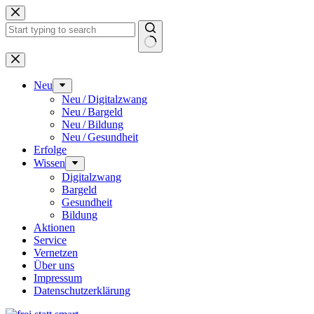
Zum
Inhalt
springen
Keine
Ergebnisse
Neu
Neu / Digitalzwang
Neu / Bargeld
Neu / Bildung
Neu / Gesundheit
Erfolge
Wissen
Digitalzwang
Bargeld
Gesundheit
Bildung
Aktionen
Service
Vernetzen
Über uns
Impressum
Datenschutz­erklärung