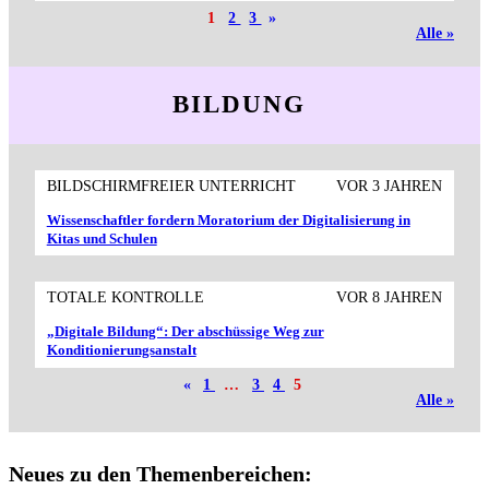
1
2
3
»
Alle »
BILDUNG
BILDSCHIRMFREIER UNTERRICHT
VOR 3 JAHREN
Wissenschaftler fordern Moratorium der Digitalisierung in
Kitas und Schulen
TOTALE KONTROLLE
VOR 8 JAHREN
„Digitale Bildung“: Der abschüssige Weg zur
Konditionierungsanstalt
«
1
…
3
4
5
Alle »
Neues zu den Themenbereichen: