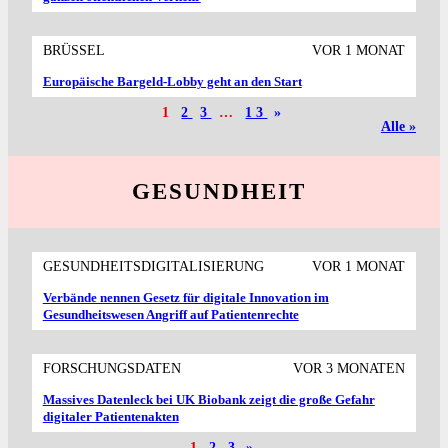
BRÜSSEL
VOR 1 MONAT
Europäische Bargeld-Lobby geht an den Start
1
2
3
…
13
»
Alle »
GESUNDHEIT
GESUNDHEITSDIGITALISIERUNG
VOR 1 MONAT
Verbände nennen Gesetz für digitale Innovation im
Gesundheitswesen Angriff auf Patientenrechte
FORSCHUNGSDATEN
VOR 3 MONATEN
Massives Datenleck bei UK Biobank zeigt die große Gefahr
digitaler Patientenakten
1
2
3
»