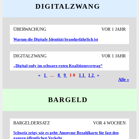
DIGITALZWANG
ÜBERWACHUNG
VOR 1 JAHR
Warum die Digitale Identität brand­gefährlich ist
DIGITALZWANG
VOR 1 JAHR
„Digital-only im schwarz-roten Koalitionsvertrag“
«
1
…
8
9
10
11
12
»
Alle »
BARGELD
BARGELDERSATZ
VOR 4 WOCHEN
Schweiz zeigt, wie es geht: Anonyme Bezahlkarte für fast den
ganzen öffentlichen Verkehr