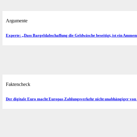
Argumente
Experte: „Dass Bargeld­abschaffung die Geld­wäsche beseitigt, ist ein Amme
Faktencheck
Der digitale Euro macht Europas Zahlungs­verkehr nicht unabhängiger von