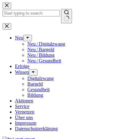
Zum
Inhalt
springen
Keine
Ergebnisse
Neu
Neu / Digitalzwang
Neu / Bargeld
Neu / Bildung
Neu / Gesundheit
Erfolge
Wissen
Digitalzwang
Bargeld
Gesundheit
Bildung
Aktionen
Service
Vernetzen
Über uns
Impressum
Datenschutz­erklärung