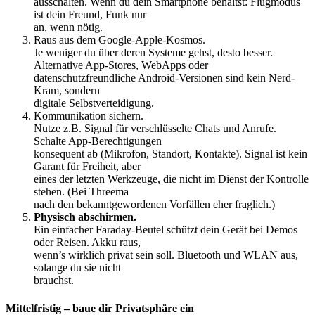
ausschalten. Wenn du dein Smartphone behältst: Flugmodus
ist dein Freund, Funk nur
an, wenn nötig.
Raus aus dem Google-Apple-Kosmos.
Je weniger du über deren Systeme gehst, desto besser.
Alternative App-Stores, WebApps oder
datenschutzfreundliche Android-Versionen sind kein Nerd-
Kram, sondern
digitale Selbstverteidigung.
Kommunikation sichern.
Nutze z.B. Signal für verschlüsselte Chats und Anrufe.
Schalte App-Berechtigungen
konsequent ab (Mikrofon, Standort, Kontakte). Signal ist kein
Garant für Freiheit, aber
eines der letzten Werkzeuge, die nicht im Dienst der Kontrolle
stehen. (Bei Threema
nach den bekanntgewordenen Vorfällen eher fraglich.)
Physisch abschirmen.
Ein einfacher Faraday-Beutel schützt dein Gerät bei Demos
oder Reisen. Akku raus,
wenn’s wirklich privat sein soll. Bluetooth und WLAN aus,
solange du sie nicht
brauchst.
Mittelfristig – baue dir Privatsphäre ein