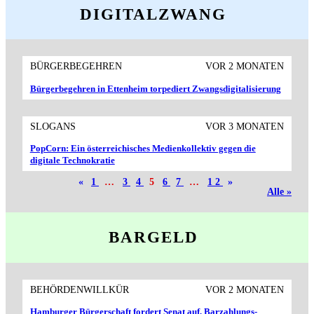
DIGITALZWANG
BÜRGERBEGEHREN
VOR 2 MONATEN
Bürgerbegehren in Ettenheim torpediert Zwangs­digitalisierung
SLOGANS
VOR 3 MONATEN
PopCorn: Ein öster­reich­isches Medien­kollektiv gegen die
digitale Techno­kratie
«
1
…
3
4
5
6
7
…
12
»
Alle »
BARGELD
BEHÖRDENWILLKÜR
VOR 2 MONATEN
Hamburger Bürger­schaft fordert Senat auf, Barzahlungs­