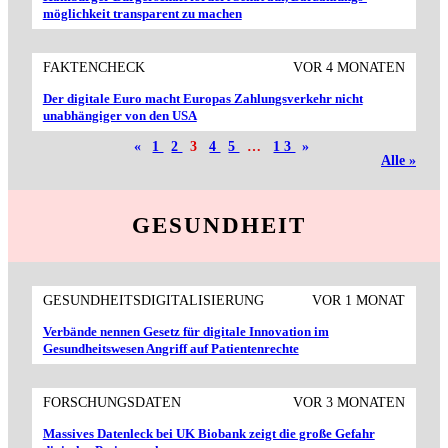
möglichkeit trans­parent zu machen
FAKTENCHECK
VOR 4 MONATEN
Der digitale Euro macht Europas Zahlungs­verkehr nicht
unabhängiger von den USA
«
1
2
3
4
5
…
13
»
Alle »
GESUNDHEIT
GESUNDHEITSDIGITALISIERUNG
VOR 1 MONAT
Verbände nennen Gesetz für digitale Innovation im
Gesundheitswesen Angriff auf Patientenrechte
FORSCHUNGSDATEN
VOR 3 MONATEN
Massives Datenleck bei UK Biobank zeigt die große Gefahr