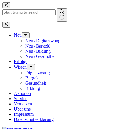
Zum
Inhalt
springen
Keine
Ergebnisse
Neu
Neu / Digitalzwang
Neu / Bargeld
Neu / Bildung
Neu / Gesundheit
Erfolge
Wissen
Digitalzwang
Bargeld
Gesundheit
Bildung
Aktionen
Service
Vernetzen
Über uns
Impressum
Datenschutz­erklärung