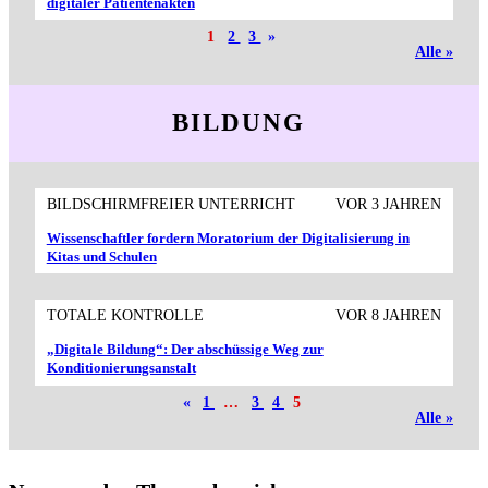
digitaler Patientenakten
1
2
3
»
Alle »
BILDUNG
BILDSCHIRMFREIER UNTERRICHT
VOR 3 JAHREN
Wissenschaftler fordern Moratorium der Digitalisierung in
Kitas und Schulen
TOTALE KONTROLLE
VOR 8 JAHREN
„Digitale Bildung“: Der abschüssige Weg zur
Konditionierungsanstalt
«
1
…
3
4
5
Alle »