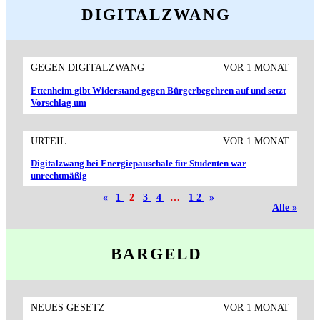
DIGITALZWANG
GEGEN DIGITALZWANG
VOR 1 MONAT
Ettenheim gibt Widerstand gegen Bürgerbegehren auf und setzt
Vorschlag um
URTEIL
VOR 1 MONAT
Digitalzwang bei Energiepauschale für Studenten war
unrechtmäßig
«
1
2
3
4
…
12
»
Alle »
BARGELD
NEUES GESETZ
VOR 1 MONAT