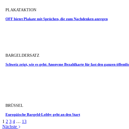
PLAKATAKTION
OFF bietet Plakate mit Sprüchen, die zum Nachdenken anregen
BARGELDERSATZ
Schweiz zeigt, wie es geht: Anonyme Bezahlkarte für fast den ganzen öffentl
BRÜSSEL
Europäische Bargeld-Lobby geht an den Start
1
2
3
4
…
13
Nächste