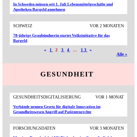
In Schweden müssen seit 1. Juli Lebensmittelgeschäfte und
Apotheken Bargeld annehmen
SCHWEIZ
VOR 2 MONATEN
78-jährige Graubündnerin startet Volksinitiative für das
Bargeld
«
1
2
3
4
…
13
»
Alle »
GESUNDHEIT
GESUNDHEITSDIGITALISIERUNG
VOR 1 MONAT
Verbände nennen Gesetz für digitale Innovation im
Gesundheitswesen Angriff auf Patientenrechte
FORSCHUNGSDATEN
VOR 3 MONATEN