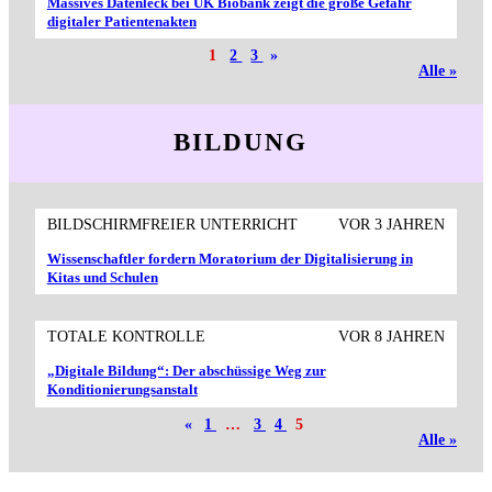
Massives Datenleck bei UK Biobank zeigt die große Gefahr
digitaler Patientenakten
1
2
3
»
Alle »
BILDUNG
BILDSCHIRMFREIER UNTERRICHT
VOR 3 JAHREN
Wissenschaftler fordern Moratorium der Digitalisierung in
Kitas und Schulen
TOTALE KONTROLLE
VOR 8 JAHREN
„Digitale Bildung“: Der abschüssige Weg zur
Konditionierungsanstalt
«
1
…
3
4
5
Alle »