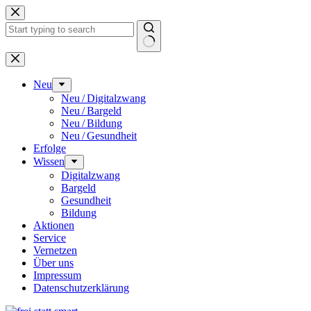
Zum
Inhalt
springen
Keine
Ergebnisse
Neu
Neu / Digitalzwang
Neu / Bargeld
Neu / Bildung
Neu / Gesundheit
Erfolge
Wissen
Digitalzwang
Bargeld
Gesundheit
Bildung
Aktionen
Service
Vernetzen
Über uns
Impressum
Datenschutz­erklärung