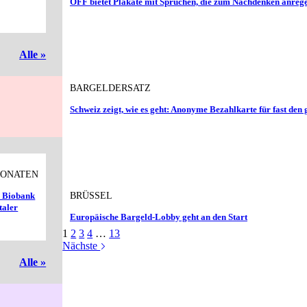
OFF bietet Plakate mit Sprüchen, die zum Nachdenken anreg
Alle »
BARGELDERSATZ
Schweiz zeigt, wie es geht: Anonyme Bezahlkarte für fast den
MONATEN
BRÜSSEL
K Biobank
taler
Europäische Bargeld-Lobby geht an den Start
1
2
3
4
…
13
Nächste
Alle »