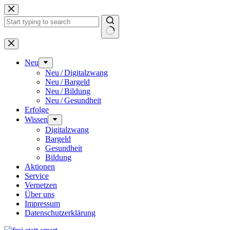
Zum
Inhalt
springen
Keine
Ergebnisse
Neu
Neu / Digitalzwang
Neu / Bargeld
Neu / Bildung
Neu / Gesundheit
Erfolge
Wissen
Digitalzwang
Bargeld
Gesundheit
Bildung
Aktionen
Service
Vernetzen
Über uns
Impressum
Datenschutz­erklärung