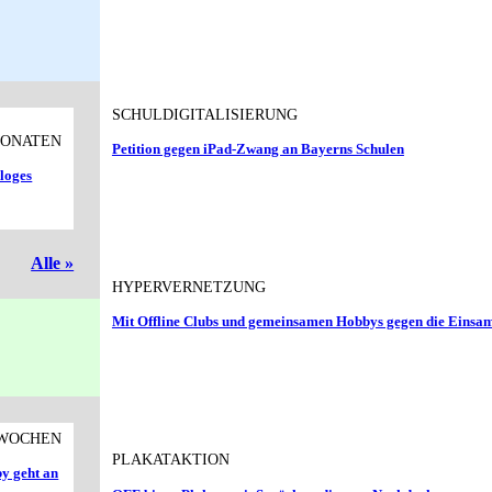
SCHULDIGITALISIERUNG
MONATEN
Petition gegen iPad-Zwang an Bayerns Schulen
aloges
Alle »
HYPERVERNETZUNG
Mit Offline Clubs und gemeinsamen Hobbys gegen die Einsam
 WOCHEN
PLAKATAKTION
y geht an