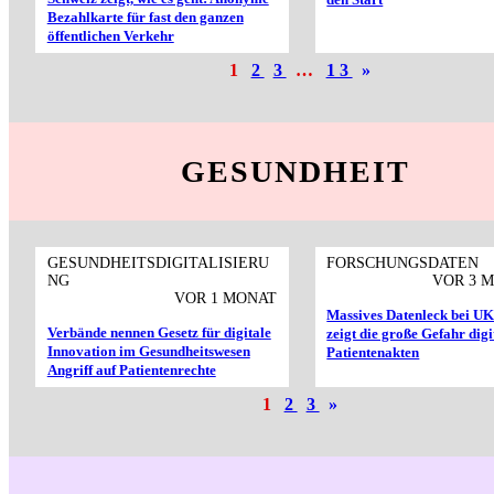
Bezahlkarte für fast den ganzen
öffentlichen Verkehr
1
2
3
…
13
»
GESUNDHEIT
GESUNDHEITSDIGITALISIERU
FORSCHUNGSDATEN
NG
VOR 3 
VOR 1 MONAT
Massives Datenleck bei U
Verbände nennen Gesetz für digitale
zeigt die große Gefahr digi
Innovation im Gesundheitswesen
Patientenakten
Angriff auf Patientenrechte
1
2
3
»