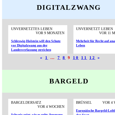
DIGITALZWANG
UNVERNETZTES LEBEN
UNVERNETZT LEBEN
VOR 9 MONATEN
VOR 11 
Schleswig-Holstein will den Schutz
Mehrheit für Recht auf an
vor Digitalzwang aus der
Leben
Landesverfassung streichen
«
1
…
7
8
9
10
11
12
»
BARGELD
BARGELDERSATZ
BRÜSSEL
VOR 4
VOR 4 WOCHEN
Europäische Bargeld-Lobb
Schweiz zeigt, wie es geht: Anonyme
den Start