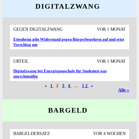
DIGITALZWANG
GEGEN DIGITALZWANG
VOR 1 MONAT
Ettenheim gibt Widerstand gegen Bürgerbegehren auf und setzt
Vorschlag um
URTEIL
VOR 1 MONAT
Digitalzwang bei Energiepauschale für Studenten war
unrechtmäßig
«
1
2
3
4
…
12
»
Alle »
BARGELD
BARGELDERSATZ
VOR 4 WOCHEN