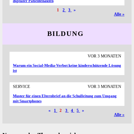
digitaler Patientenakten
1
2
3
»
Alle »
BILDUNG
VOR 3 MONATEN
Warum ein Social-Media-Verbot keine kinderschützende Lösung
ist
SERVICE
VOR 3 MONATEN
Muster für einen Eltern­brief an die Schul­leitung zum Umgang
mit Smart­phones
«
1
2
3
4
5
»
Alle »