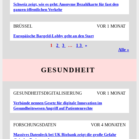
Schweiz zeigt, wie es geht: Anonyme Bezahlkarte für fast den
ganzen öffentlichen Verkehr
BRÜSSEL
VOR 1 MONAT
Europäische Bargeld-Lobby geht an den Start
1
2
3
…
13
»
Alle »
GESUNDHEIT
GESUNDHEITSDIGITALISIERUNG
VOR 1 MONAT
Verbände nennen Gesetz für digitale Innovation im
Gesundheitswesen Angriff auf Patientenrechte
FORSCHUNGSDATEN
VOR 4 MONATEN
Massives Datenleck bei UK Biobank zeigt die große Gefahr