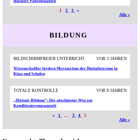
digitaler Patientenakten
1
2
3
»
Alle »
BILDUNG
BILDSCHIRMFREIER UNTERRICHT
VOR 3 JAHREN
Wissenschaftler fordern Moratorium der Digitalisierung in
Kitas und Schulen
TOTALE KONTROLLE
VOR 8 JAHREN
„Digitale Bildung“: Der abschüssige Weg zur
Konditionierungsanstalt
«
1
…
3
4
5
Alle »