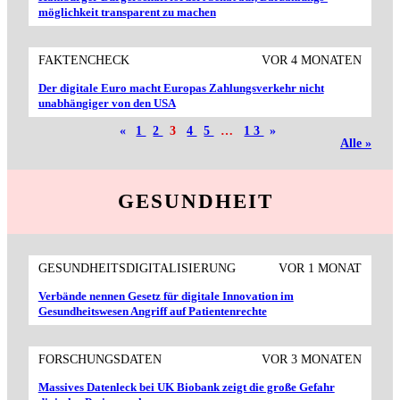
möglichkeit trans­parent zu machen
FAKTENCHECK
VOR 4 MONATEN
Der digitale Euro macht Europas Zahlungs­verkehr nicht
unabhängiger von den USA
«
1
2
3
4
5
…
13
»
Alle »
GESUNDHEIT
GESUNDHEITSDIGITALISIERUNG
VOR 1 MONAT
Verbände nennen Gesetz für digitale Innovation im
Gesundheitswesen Angriff auf Patientenrechte
FORSCHUNGSDATEN
VOR 3 MONATEN
Massives Datenleck bei UK Biobank zeigt die große Gefahr