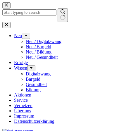
Zum
Inhalt
springen
Keine
Ergebnisse
Neu
Neu / Digitalzwang
Neu / Bargeld
Neu / Bildung
Neu / Gesundheit
Erfolge
Wissen
Digitalzwang
Bargeld
Gesundheit
Bildung
Aktionen
Service
Vernetzen
Über uns
Impressum
Datenschutz­erklärung