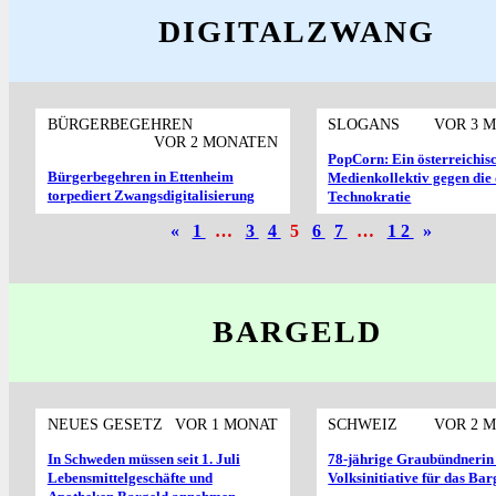
DIGITALZWANG
BÜRGERBEGEHREN
SLOGANS
VOR 3 
VOR 2 MONATEN
PopCorn: Ein öster­reich­is
Bürgerbegehren in Ettenheim
Medien­kollektiv gegen die 
torpediert Zwangs­digitalisierung
Techno­kratie
«
1
…
3
4
5
6
7
…
12
»
BARGELD
NEUES GESETZ
VOR 1 MONAT
SCHWEIZ
VOR 2 
In Schweden müssen seit 1. Juli
78-jährige Graubündnerin 
Lebensmittelgeschäfte und
Volksinitiative für das Bar