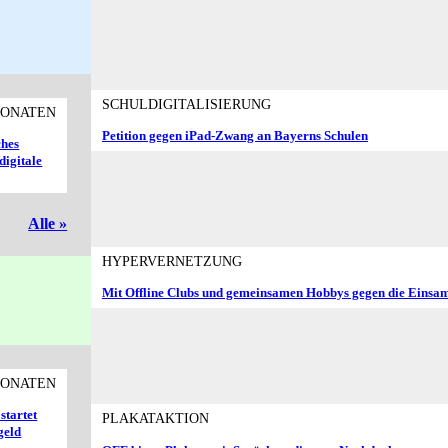
SCHULDIGITALISIERUNG
MONATEN
Petition gegen iPad-Zwang an Bayerns Schulen
ches
digitale
Alle »
HYPERVERNETZUNG
Mit Offline Clubs und gemeinsamen Hobbys gegen die Einsam
MONATEN
startet
PLAKATAKTION
geld