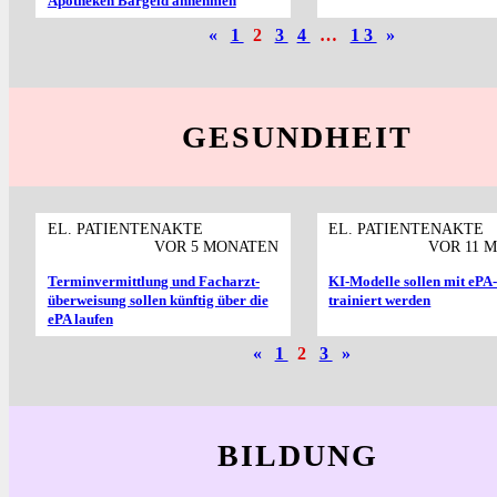
Apotheken Bargeld annehmen
«
1
2
3
4
…
13
»
GESUNDHEIT
EL. PATIENTENAKTE
EL. PATIENTENAKTE
VOR 5 MONATEN
VOR 11 
Termin­vermittlung und Facharzt­
KI-Modelle sollen mit ePA
überweisung sollen künftig über die
trainiert werden
ePA laufen
«
1
2
3
»
BILDUNG