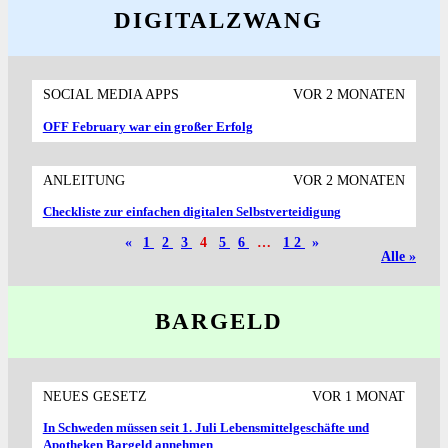
DIGITALZWANG
SOCIAL MEDIA APPS
VOR 2 MONATEN
OFF February war ein großer Erfolg
ANLEITUNG
VOR 2 MONATEN
Checkliste zur einfachen digitalen Selbstverteidigung
«
1
2
3
4
5
6
…
12
»
Alle »
BARGELD
NEUES GESETZ
VOR 1 MONAT
In Schweden müssen seit 1. Juli Lebensmittelgeschäfte und
Apotheken Bargeld annehmen