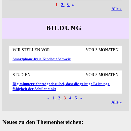
1
2
3
»
Alle »
BILDUNG
WIR STELLEN VOR
VOR 3 MONATEN
Smartphone-freie Kindheit Schweiz
STUDIEN
VOR 5 MONATEN
Digital­unterricht trägt dazu bei, dass die geistige Leistungs­
fähigkeit der Schüler sinkt
«
1
2
3
4
5
»
Alle »
Neues zu den Themenbereichen: