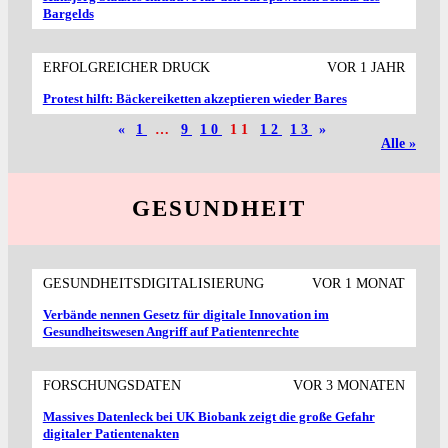
Bargelds
ERFOLGREICHER DRUCK
VOR 1 JAHR
Protest hilft: Bäckereiketten akzeptieren wieder Bares
«
1
…
9
10
11
12
13
»
Alle »
GESUNDHEIT
GESUNDHEITSDIGITALISIERUNG
VOR 1 MONAT
Verbände nennen Gesetz für digitale Innovation im
Gesundheitswesen Angriff auf Patientenrechte
FORSCHUNGSDATEN
VOR 3 MONATEN
Massives Datenleck bei UK Biobank zeigt die große Gefahr
digitaler Patientenakten