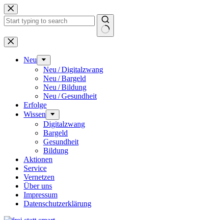
Zum
Inhalt
springen
Keine
Ergebnisse
Neu
Neu / Digitalzwang
Neu / Bargeld
Neu / Bildung
Neu / Gesundheit
Erfolge
Wissen
Digitalzwang
Bargeld
Gesundheit
Bildung
Aktionen
Service
Vernetzen
Über uns
Impressum
Datenschutz­erklärung