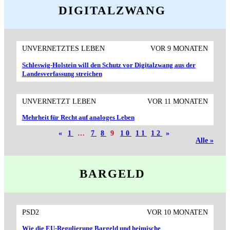
DIGITALZWANG
UNVERNETZTES LEBEN
VOR 9 MONATEN
Schleswig-Holstein will den Schutz vor Digitalzwang aus der
Landesverfassung streichen
UNVERNETZT LEBEN
VOR 11 MONATEN
Mehrheit für Recht auf analoges Leben
«
1
…
7
8
9
10
11
12
»
Alle »
BARGELD
PSD2
VOR 10 MONATEN
Wie die EU-Regulierung Bargeld und heimische