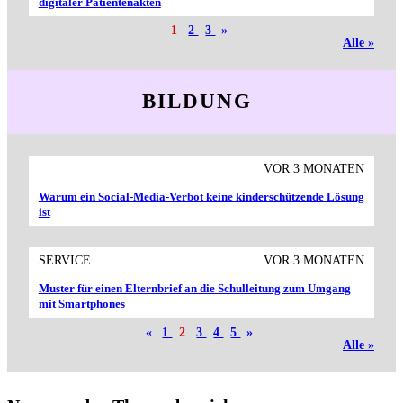
digitaler Patientenakten
1
2
3
»
Alle »
BILDUNG
VOR 3 MONATEN
Warum ein Social-Media-Verbot keine kinderschützende Lösung
ist
SERVICE
VOR 3 MONATEN
Muster für einen Eltern­brief an die Schul­leitung zum Umgang
mit Smart­phones
«
1
2
3
4
5
»
Alle »