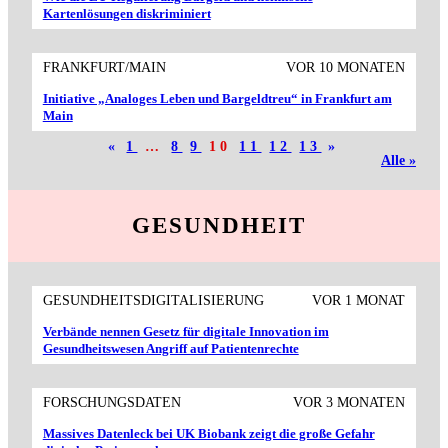
Kartenlösungen diskriminiert
FRANKFURT/MAIN
VOR 10 MONATEN
Initiative „Analoges Leben und Bargeldtreu“ in Frankfurt am
Main
«
1
…
8
9
10
11
12
13
»
Alle »
GESUNDHEIT
GESUNDHEITSDIGITALISIERUNG
VOR 1 MONAT
Verbände nennen Gesetz für digitale Innovation im
Gesundheitswesen Angriff auf Patientenrechte
FORSCHUNGSDATEN
VOR 3 MONATEN
Massives Datenleck bei UK Biobank zeigt die große Gefahr