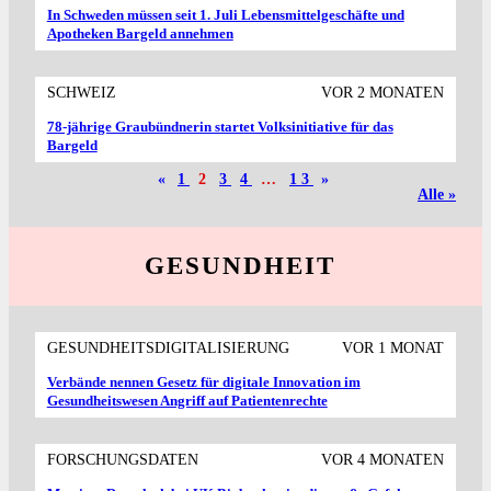
In Schweden müssen seit 1. Juli Lebensmittelgeschäfte und
Apotheken Bargeld annehmen
SCHWEIZ
VOR 2 MONATEN
78-jährige Graubündnerin startet Volksinitiative für das
Bargeld
«
1
2
3
4
…
13
»
Alle »
GESUNDHEIT
GESUNDHEITSDIGITALISIERUNG
VOR 1 MONAT
Verbände nennen Gesetz für digitale Innovation im
Gesundheitswesen Angriff auf Patientenrechte
FORSCHUNGSDATEN
VOR 4 MONATEN