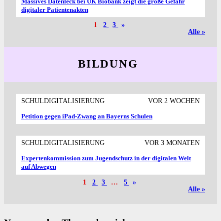
Massives Datenleck bei UK Biobank zeigt die große Gefahr
digitaler Patientenakten
1
2
3
»
Alle »
BILDUNG
SCHULDIGITALISIERUNG
VOR 2 WOCHEN
Petition gegen iPad-Zwang an Bayerns Schulen
SCHULDIGITALISIERUNG
VOR 3 MONATEN
Expertenkommission zum Jugendschutz in der digitalen Welt
auf Abwegen
1
2
3
…
5
»
Alle »