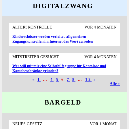
DIGITALZWANG
ALTERSKONTROLLE
VOR 4 MONATEN
Kinderschützer werden verleitet, allgemeinen
Zugangskontrollen im Internet das Wort zu reden
MITSTREITER GESUCHT
VOR 4 MONATEN
Wer will mit mir eine Selbsthilfe­gruppe für Konto­lose und
Konto­beschränkte gründen?
«
1
…
4
5
6
7
8
…
12
»
Alle »
BARGELD
NEUES GESETZ
VOR 1 MONAT