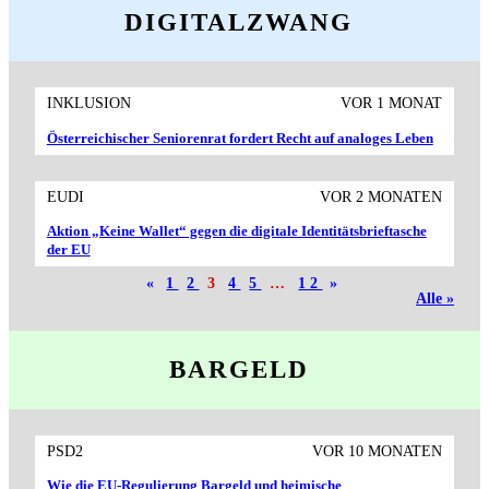
DIGITALZWANG
INKLUSION
VOR 1 MONAT
Österreichischer Senioren­rat fordert Recht auf analoges Leben
EUDI
VOR 2 MONATEN
Aktion „Keine Wallet“ gegen die digitale Identitäts­brieftasche
der EU
«
1
2
3
4
5
…
12
»
Alle »
BARGELD
PSD2
VOR 10 MONATEN
Wie die EU-Regulierung Bargeld und heimische