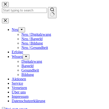
Zum
Inhalt
springen
Keine
Ergebnisse
Neu
Neu / Digitalzwang
Neu / Bargeld
Neu / Bildung
Neu / Gesundheit
Erfolge
Wissen
Digitalzwang
Bargeld
Gesundheit
Bildung
Aktionen
Service
Vernetzen
Über uns
Impressum
Datenschutz­erklärung