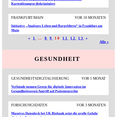
Kartenlösungen diskriminiert
FRANKFURT/MAIN
VOR 10 MONATEN
Initiative „Analoges Leben und Bargeldtreu“ in Frankfurt am
Main
«
1
…
8
9
10
11
12
13
»
Alle »
GESUNDHEIT
GESUNDHEITSDIGITALISIERUNG
VOR 1 MONAT
Verbände nennen Gesetz für digitale Innovation im
Gesundheitswesen Angriff auf Patientenrechte
FORSCHUNGSDATEN
VOR 3 MONATEN
Massives Datenleck bei UK Biobank zeigt die große Gefahr