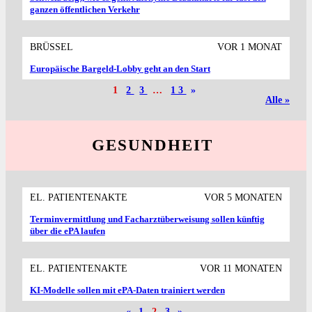
ganzen öffentlichen Verkehr
BRÜSSEL
VOR 1 MONAT
Europäische Bargeld-Lobby geht an den Start
1
2
3
…
13
»
Alle »
GESUNDHEIT
EL. PATIENTENAKTE
VOR 5 MONATEN
Termin­vermittlung und Facharzt­überweisung sollen künftig
über die ePA laufen
EL. PATIENTENAKTE
VOR 11 MONATEN
KI-Modelle sollen mit ePA-Daten trainiert werden
«
1
2
3
»