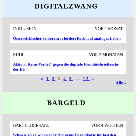
DIGITALZWANG
INKLUSION
VOR 1 MONAT
Österreichischer Senioren­rat fordert Recht auf analoges Leben
EUDI
VOR 2 MONATEN
Aktion „Keine Wallet“ gegen die digitale Identitäts­brieftasche
der EU
«
1
2
3
4
5
…
12
»
Alle »
BARGELD
BARGELDERSATZ
VOR 4 WOCHEN
Schweiz zeigt, wie es geht: Anonyme Bezahlkarte für fast den