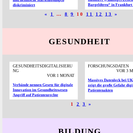
Bargeldtreu“ in Frankfur
diskriminiert
«
1
…
8
9
10
11
12
13
»
GESUNDHEIT
GESUNDHEITSDIGITALISIERU
FORSCHUNGSDATEN
NG
VOR 3 
VOR 1 MONAT
Massives Datenleck bei U
Verbände nennen Gesetz für digitale
zeigt die große Gefahr digi
Innovation im Gesundheitswesen
Patientenakten
Angriff auf Patientenrechte
1
2
3
»
BILDUNG