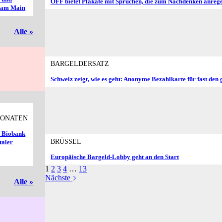
OFF bietet Plakate mit Sprüchen, die zum Nachdenken anreg
t am Main
Alle »
BARGELDERSATZ
Schweiz zeigt, wie es geht: Anonyme Bezahlkarte für fast den
MONATEN
K Biobank
BRÜSSEL
taler
Europäische Bargeld-Lobby geht an den Start
1
2
3
4
…
13
Nächste
Alle »