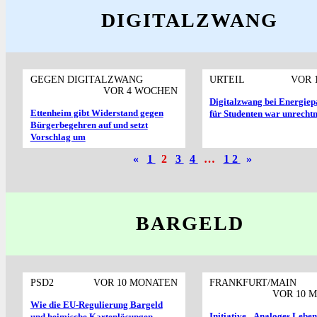
DIGITALZWANG
GEGEN DIGITALZWANG
URTEIL
VOR 
VOR 4 WOCHEN
Digitalzwang bei Energiep
Ettenheim gibt Widerstand gegen
für Studenten war unrecht
Bürgerbegehren auf und setzt
Vorschlag um
«
1
2
3
4
…
12
»
BARGELD
PSD2
VOR 10 MONATEN
FRANKFURT/MAIN
VOR 10 
Wie die EU-Regulierung Bargeld
Initiative „Analoges Lebe
und heimische Kartenlösungen