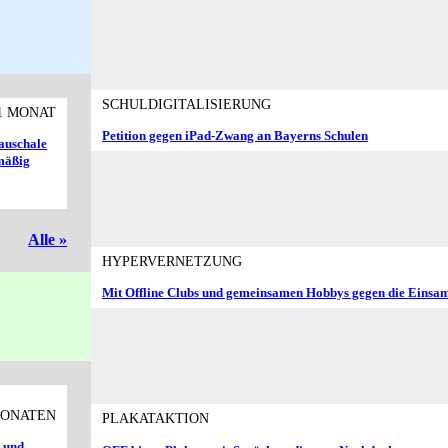
SCHULDIGITALISIERUNG
1 MONAT
Petition gegen iPad-Zwang an Bayerns Schulen
auschale
mäßig
Alle »
HYPERVERNETZUNG
Mit Offline Clubs und gemeinsamen Hobbys gegen die Einsam
MONATEN
PLAKATAKTION
n und