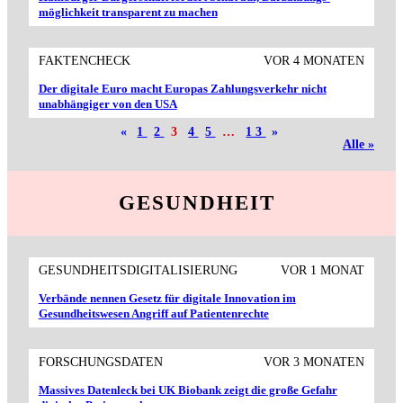
möglichkeit trans­parent zu machen
FAKTENCHECK
VOR 4 MONATEN
Der digitale Euro macht Europas Zahlungs­verkehr nicht
unabhängiger von den USA
«
1
2
3
4
5
…
13
»
Alle »
GESUNDHEIT
GESUNDHEITSDIGITALISIERUNG
VOR 1 MONAT
Verbände nennen Gesetz für digitale Innovation im
Gesundheitswesen Angriff auf Patientenrechte
FORSCHUNGSDATEN
VOR 3 MONATEN
Massives Datenleck bei UK Biobank zeigt die große Gefahr