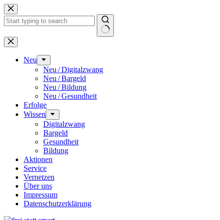
Zum
Inhalt
springen
Keine
Ergebnisse
Neu
Neu / Digitalzwang
Neu / Bargeld
Neu / Bildung
Neu / Gesundheit
Erfolge
Wissen
Digitalzwang
Bargeld
Gesundheit
Bildung
Aktionen
Service
Vernetzen
Über uns
Impressum
Datenschutz­erklärung